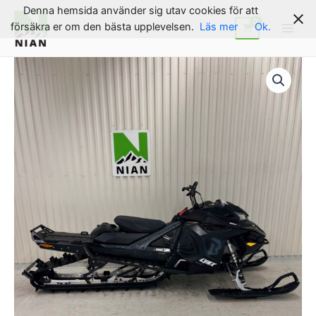
Hoppa
Denna hemsida använder sig utav cookies för att
till
försäkra er om den bästa upplevelsen.
Läs mer
Ok.
Main
innehåll
Men