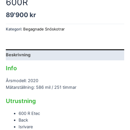
600R
89'900
kr
Lynx
Boondocker
Kategori:
Begagnade Snöskotrar
3900
600R
mängd
Beskrivning
Info
Årsmodell: 2020
Mätarställning: 586 mil / 251 timmar
Utrustning
600 R Etec
Back
Isrivare