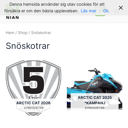
Hoppa
Denna hemsida använder sig utav cookies för att
till
försäkra er om den bästa upplevelsen.
Läs mer
Ok.
Main
innehåll
Men
Hem
/
Shop
/ Snöskotrar
Snöskotrar
ARCTIC CAT 2025
ARCTIC CAT 2026
*KAMPANJ
4 PRODUKTER
6 PRODUKTER