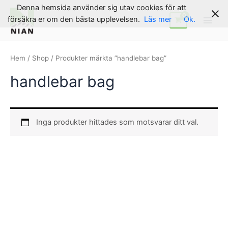
Hoppa
Denna hemsida använder sig utav cookies för att
till
försäkra er om den bästa upplevelsen.
Läs mer
Ok.
Main
innehåll
Men
Hem
/
Shop
/ Produkter märkta ”handlebar bag”
handlebar bag
Inga produkter hittades som motsvarar ditt val.