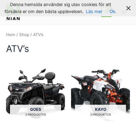
Hoppa
Denna hemsida använder sig utav cookies för att
till
försäkra er om den bästa upplevelsen.
Läs mer
Ok.
Main
innehåll
Men
Hem
/
Shop
/ ATV’s
ATV’s
GOES
KAYO
2 PRODUKTER
3 PRODUKTER